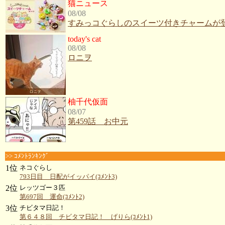
猫ニュース
08/08
すみっコぐらしのスイーツ付きチャームが登
today's cat
08/08
ロニヲ
柚千代仮面
08/07
第459話 お中元
>> ｺﾒﾝﾄﾗﾝｷﾝｸﾞ
1位
ネコぐらし
793日目 日配がイッパイ(ｺﾒﾝﾄ3)
2位
レッツゴー３匹
第697回 運命(ｺﾒﾝﾄ2)
3位
チビタマ日記！
第６４８回 チビタマ日記！ げりら(ｺﾒﾝﾄ1)