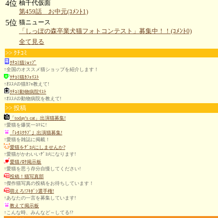
4位
柚千代仮面
第459話 お中元(ｺﾒﾝﾄ1)
5位
猫ニュース
「しっぽの森卒業犬猫フォトコンテスト」募集中！！(ｺﾒﾝﾄ0)
全て見る
>> ｸﾁｺﾐ
ｸﾁｺﾐ猫ｼｮｯﾌﾟ
↑全国のオススメ猫ショップを紹介します！
ｸﾁｺﾐ猫ｶﾌｪﾘｽﾄ
↑ｵｽｽﾒの猫ｶﾌｪ教えて!
ｸﾁｺﾐ動物病院ﾘｽﾄ
↑ｵｽｽﾒの動物病院を教えて!
>> 投稿
「today's cat」出演猫募集!
↑愛猫を爆笑一ｺﾏに!
「ﾚﾀｽｸﾗﾌﾞ」出演猫募集!
↑愛猫を雑誌に掲載！
愛猫をﾃﾞｺﾒにしませんか?
↑愛猫がかわいいﾃﾞｺﾒになります!
愛猫ﾉﾛｹ掲示板
↑愛猫を思う存分自慢してください!
投稿！猫写真部
↑傑作猫写真の投稿をお待ちしています！
萌えろ!ﾌｷﾀﾞｼ選手権!
↑あなたの一言を募集しています!
教えて掲示板
↑こんな時、みんなど～してる!?