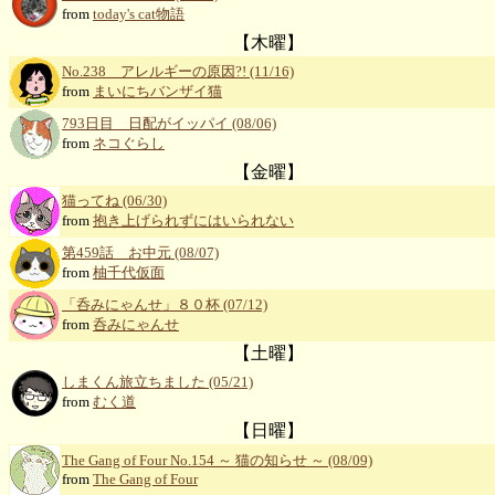
from
today's cat物語
【木曜】
No.238 アレルギーの原因?! (11/16)
from
まいにちバンザイ猫
793日目 日配がイッパイ (08/06)
from
ネコぐらし
【金曜】
猫ってね (06/30)
from
抱き上げられずにはいられない
第459話 お中元 (08/07)
from
柚千代仮面
「呑みにゃんせ」８０杯 (07/12)
from
呑みにゃんせ
【土曜】
しまくん旅立ちました (05/21)
from
むく道
【日曜】
The Gang of Four No.154 ～ 猫の知らせ ～ (08/09)
from
The Gang of Four