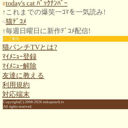
today's cat ﾊﾞｯｸﾅﾝﾊﾞｰ
↑これまでの爆笑一ｺﾏを一気読み!
猫ﾃﾞｺﾒ
↑毎週日曜日に新作ﾃﾞｺﾒ配信!
>> ご案内
猫パンチTVとは?
ﾏｲﾒﾆｭｰ登録
ﾏｲﾒﾆｭｰ解除
友達に教える
利用規約
対応端末
Copyright(C) 2008-2026 nekopunch.tv
All rights reserved.