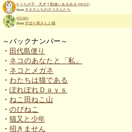
6.うちの子、天才？勘違いあるある (06/02)
from
ネネさんちのネコさんたち
(05/06)
from
ずぼら母さんと猫
～バックナンバー～
・
田代島便り
・
ネコのあなたと「私」
・
ネコとメガネ
・
わたちは猫である
・
ぽれぽれＤａｙｓ
・
ねこ田ねこ山
・
のびねこ
・
猫又と少年
・
招きません