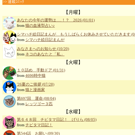
>> 連載ｺﾐｯｸ
【月曜】
あなたの今年の運勢は......！？ 2026 (01/01)
from
猫の血液型占い♪
シマハチ絵日記まんが もうしばらくお休みさせていただきます (08/
from
シマハチ絵日記まんが
みなさまへのお知らせ (10/20)
from
ネコのあなたと「私」
【火曜】
１０話め 手動ドア (01/31)
from
4696時中猫
'26夏のご挨拶 (07/28)
from
猫と漫画家
第697回 運命 (08/04)
from
レッツゴー３匹
【水曜】
第６４８回 チビタマ日記！ げりら (08/05)
from
チビタマ日記！
第544話 お願い (09/30)