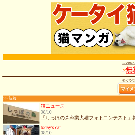
スマホな
無
初めての
>> 新着
猫ニュース
08/10
「しっぽの森卒業犬猫フォトコンテスト」
today's cat
08/10