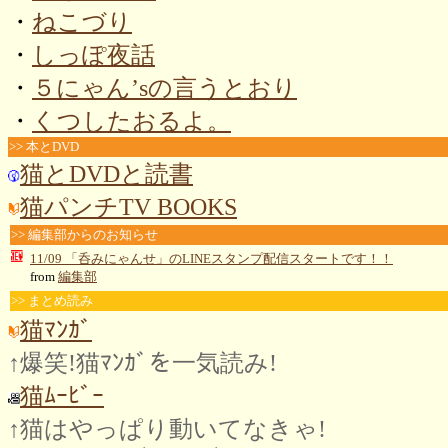
・
ねこづり
・
しっぽ夜話
・
５にゃん’sの言うとおり
・
くつしたおるよ。
>> 本とDVD
猫とDVDと読書
猫パンチTV BOOKS
>> 編集部からのお知らせ
11/09 「呑みにゃんせ」のLINEスタンプ配信スタートです！！
from
編集部
>> まとめ読み
猫ﾏﾝｶﾞ
↑爆笑!猫ﾏﾝｶﾞを一気読み!
猫ﾑｰﾋﾞｰ
↑猫はやっぱり動いてなきゃ!