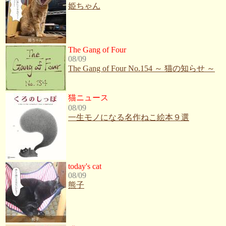
姫ちゃん
The Gang of Four
08/09
The Gang of Four No.154 ～ 猫の知らせ ～
猫ニュース
08/09
一生モノになる名作ねこ絵本９選
today's cat
08/09
熊子