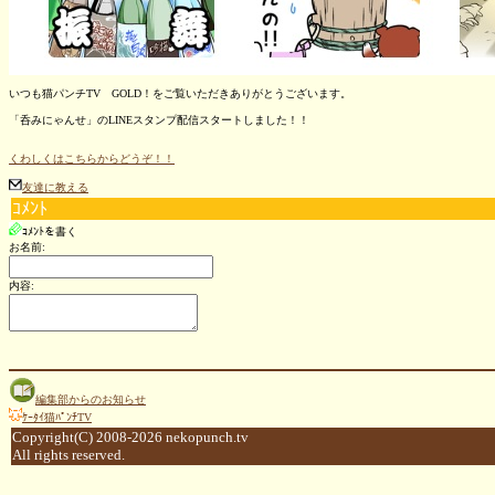
いつも猫パンチTV GOLD！をご覧いただきありがとうございます。
「呑みにゃんせ」のLINEスタンプ配信スタートしました！！
くわしくはこちらからどうぞ！！
友達に教える
ｺﾒﾝﾄ
ｺﾒﾝﾄを書く
お名前:
内容:
編集部からのお知らせ
ｹｰﾀｲ猫ﾊﾟﾝﾁTV
Copyright(C) 2008-2026 nekopunch.tv
All rights reserved.