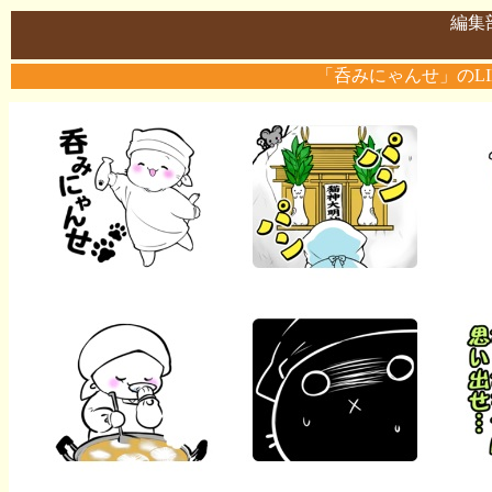
編集
「呑みにゃんせ」のL