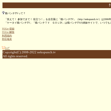
猫パンチTVって？
「笑えて！ 参加できて！ 役立つ！」を合言葉に「猫パンチTV」（http://nekopunch.tv/）
「ケータイ猫パンチTV」「猫パンチＴＶ ＧＯＬD!」は猫パンチTVの姉妹サイトで、いつで
ﾏｲﾒﾆｭｰ登録
ﾏｲﾒﾆｭｰ解除
利用規約
対応端末
ﾄｯﾌﾟ
Copyright(C) 2008-2022 nekopunch.tv
All rights reserved.