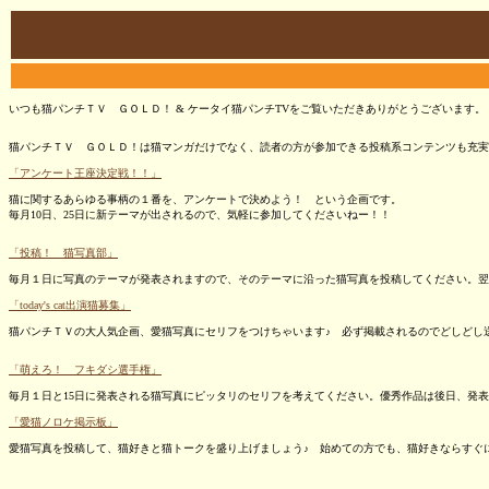
いつも猫パンチＴＶ ＧＯＬＤ！ & ケータイ猫パンチTVをご覧いただきありがとうございます。
猫パンチＴＶ ＧＯＬＤ！は猫マンガだけでなく、読者の方が参加できる投稿系コンテンツも充実
「アンケート王座決定戦！！」
猫に関するあらゆる事柄の１番を、アンケートで決めよう！ という企画です。
毎月10日、25日に新テーマが出されるので、気軽に参加してくださいねー！！
「投稿！ 猫写真部」
毎月１日に写真のテーマが発表されますので、そのテーマに沿った猫写真を投稿してください。翌
「today's cat出演猫募集」
猫パンチＴＶの大人気企画、愛猫写真にセリフをつけちゃいます♪ 必ず掲載されるのでどしどし
「萌えろ！ フキダシ選手権」
毎月１日と15日に発表される猫写真にピッタリのセリフを考えてください。優秀作品は後日、発表
「愛猫ノロケ掲示板」
愛猫写真を投稿して、猫好きと猫トークを盛り上げましょう♪ 始めての方でも、猫好きならすぐ