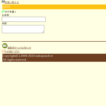
友達に教える
ｺﾒﾝﾄ
ｺﾒﾝﾄを書く
お名前:
内容:
編集部からのお知らせ
ｹｰﾀｲ猫ﾊﾟﾝﾁTV
Copyright(C) 2008-2024 nekopunch.tv
All rights reserved.