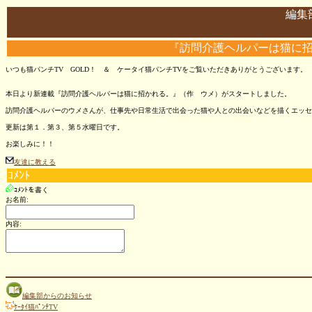
編集
『訪問介護ヘルパーは猫に
いつも猫パンチTV GOLD！ ＆ ケータイ猫パンチTVをご覧いただきありがとうございます。
本日より新連載『訪問介護ヘルパーは猫に招かれる。』（作 ウメ）がスタートしました。
訪問介護ヘルパーのウメさんが、仕事先や日常生活で出会った猫や人との出会いなどを描くエッセ
更新は第１．第３、第５水曜日です。
お楽しみに！！
友達に教える
ｺﾒﾝﾄ
ｺﾒﾝﾄを書く
お名前:
内容:
編集部からのお知らせ
ｹｰﾀｲ猫ﾊﾟﾝﾁTV