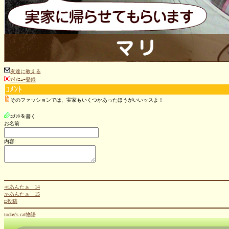
友達に教える
ﾏｲﾒﾆｭｰ登録
ｺﾒﾝﾄ
そのファッションでは、実家もいくつかあったほうがいいッスよ！
ｺﾒﾝﾄを書く
お名前:
内容:
≪あんたぁ 14
≫あんたぁ 15
□投稿
today's cat物語