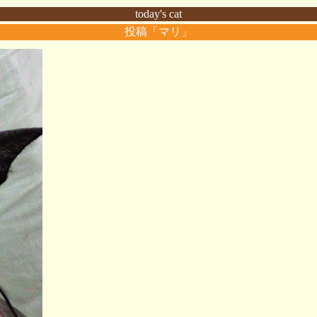
today's cat
投稿「マリ」