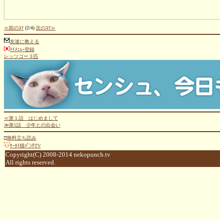
≪前のｺﾏ
(2/4)
次のｺﾏ≫
友達に教える
ﾏｲﾒﾆｭｰ登録
レッツゴー３匹
≪第１話 はじめまして
≫第1話 少年との出会い
□
無料立ち読み
ｹｰﾀｲ猫ﾊﾟﾝﾁTV
Copyright(C) 2008-2014 nekopunch.tv
All rights reserved.