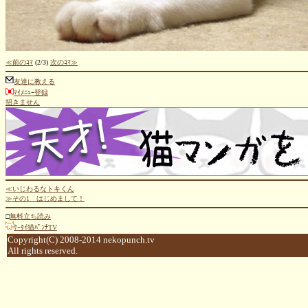
≪前のｺﾏ
(2/3)
次のｺﾏ≫
友達に教える
ﾏｲﾒﾆｭｰ登録
招きません
≪いじわるなトキくん
≫その1 はじめまして！
□
無料立ち読み
ｹｰﾀｲ猫ﾊﾟﾝﾁTV
Copyright(C) 2008-2014 nekopunch.tv
All rights reserved.