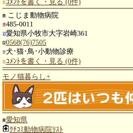
ｺﾒﾝﾄを書く・見る (0件)
こじま動物病院
485-0011
愛知県小牧市大字岩崎361
0568(76)7505
犬･猫･鳥･小動物診療
ｺﾒﾝﾄを書く・見る (0件)
モノ猫暮らし+
愛知県
ｸﾁｺﾐ動物病院ﾘｽﾄ