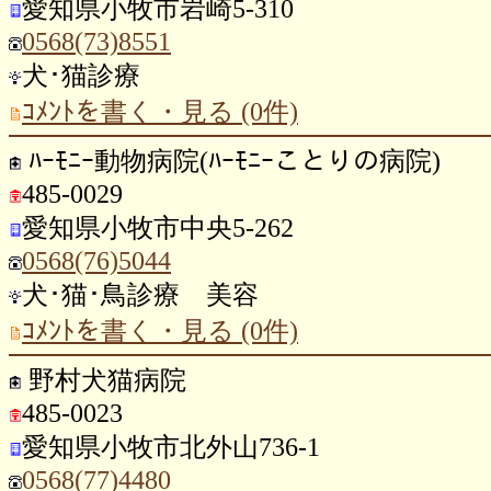
愛知県小牧市岩崎5-310
0568(73)8551
犬･猫診療
ｺﾒﾝﾄを書く・見る (0件)
ﾊｰﾓﾆｰ動物病院(ﾊｰﾓﾆｰことりの病院)
485-0029
愛知県小牧市中央5-262
0568(76)5044
犬･猫･鳥診療 美容
ｺﾒﾝﾄを書く・見る (0件)
野村犬猫病院
485-0023
愛知県小牧市北外山736-1
0568(77)4480