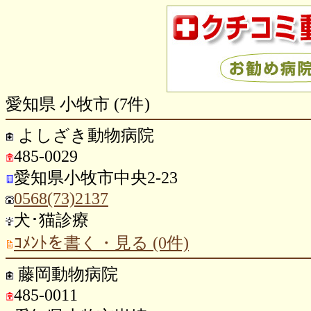
愛知県 小牧市 (7件)
よしざき動物病院
485-0029
愛知県小牧市中央2-23
0568(73)2137
犬･猫診療
ｺﾒﾝﾄを書く・見る (0件)
藤岡動物病院
485-0011