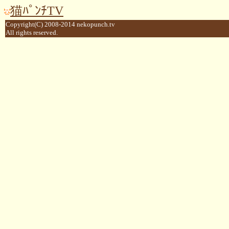
猫ﾊﾟﾝﾁTV
Copyright(C) 2008-2014 nekopunch.tv
All rights reserved.