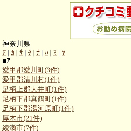
神奈川県
ｱ
|
ｶ
|
ｻ
|
ﾀ
|
ﾅ
|
ﾊ
|
ﾏ
|
ﾔ
■
ｱ
愛甲郡愛川町(3件)
愛甲郡清川村(1件)
足柄上郡大井町(1件)
足柄下郡真鶴町(1件)
足柄下郡湯河原町(1件)
厚木市(21件)
綾瀬市(7件)