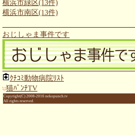
横浜市緑区(13件)
横浜市南区(13件)
おじしゃま事件です
ｸﾁｺﾐ動物病院ﾘｽﾄ
猫ﾊﾟﾝﾁTV
Copyright(C) 2008-2016 nekopunch.tv
All rights reserved.